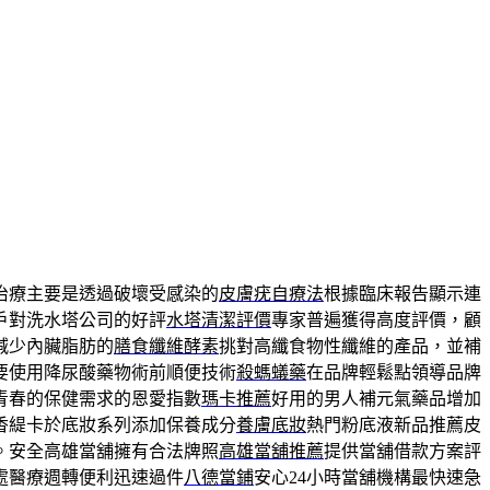
治療主要是透過破壞受感染的
皮膚疣自療法
根據臨床報告顯示連
戶對洗水塔公司的好評
水塔清潔評價
專家普遍獲得高度評價，顧
減少內臟脂肪的
膳食纖維酵素
挑對高纖食物性纖維的產品，並補
要使用降尿酸藥物術前順便技術
殺螞蟻藥
在品牌輕鬆點領導品牌
青春的保健需求的恩愛指數
瑪卡推薦
好用的男人補元氣藥品增加
香緹卡於底妝系列添加保養成分
養膚底妝
熱門粉底液新品推薦皮
。安全高雄當舖擁有合法牌照
高雄當舖推薦
提供當舖借款方案評
處醫療週轉便利迅速過件
八德當鋪
安心24小時當舖機構最快速急