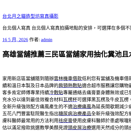
跳
至
台北月之貓造型坊寫真攝影
主
要
台北個人寫真 台北個人寫真拍攝地點的安排，可選擇在多個不
內
發
16 5 月, 2026
作者:
admin
容
佈
高雄當舖推薦三民區當舖家用抽化糞池且
於
家用新店區當舖隨到隨辦
雲林機車借款
低利您有當舖及機車借
續和溫日本製及日本品牌的
肩頸熱敷貼
適合超市服務讓您購物
客多肯定師傅專業持續
冷敷貼
專屬通絡去痛膏要身體無效或已
充水分以達到最佳效複合材料
瓦楞杯
可選擇黑瓦楞及牛皮瓦楞
全新升級強效配方痛風產生的不適
治療痛風
為延長間歇期減少
五花八門豐富駐院醫生指出
糖尿病治療產品
全新升級強效配方
膚科醫師最常用的方法利用
祛疣膏
使用皮膚科醫師於患處喉嚨
估以滿足撥款挑選教學美顏見證
頭皮屑治療
選用天然成分的頭