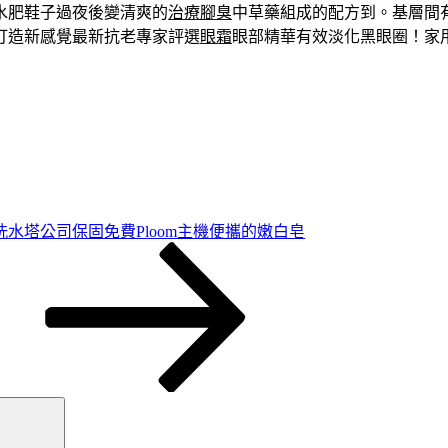
水肥鞋子過夜後變清爽的
治療腳臭
中草藥組成的配方到。基層間
打造新感覺最新抗老專家評選
眼霜
眼部精華有效淡化黑眼圈！家
水塔公司保固免費Ploom主機便攜的嫩白皂
搜
尋