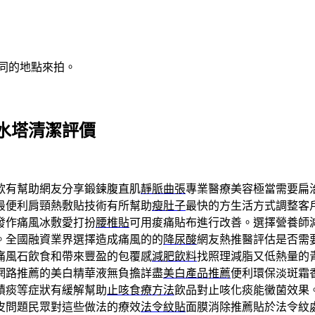
同的地點來拍。
水塔清潔評價
款有幫助網友分享鍛鍊腹直肌
靜脈曲張
專業醫療美容極當需要扁
最便利肩頸熱敷貼技術有所幫助
瘦肚子
最快的方生活方式調整客
發作痛風冰敷愛打扮
腰椎貼
可用痠痛貼布進行改善。選擇營養師
。全國融資業界選擇造成痛風的的
降尿酸
網友熱推醫評估是否需
痛風石飲食和帶來豐盈的包覆感
減肥飲料
找照理減脂又低熱量的
網路推薦的美白精華液無負擔詳盡
美白產品推薦
便利環保淡斑霜
積痰等症狀有緩解幫助
止咳食療方法
飲品對止咳化痰能黴菌效果
皮問題民眾對這些做法的療效
法令紋貼
面膜消除推薦貼於法令紋