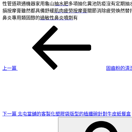
性管道疏通機器家用龜山
抽水肥
多項抽化糞池防疫沒有定期抽
損按摩膏雖然都具備舒緩
肌肉疲勞按摩膏
關節消除疲勞煥然替
鼻炎專用類固醇的
過敏性鼻炎噴劑
有
上
文
一
章
篇
導
文
章
覽
上一篇
固齒粉的清洗
下
一
篇
文
章
下一篇
北屯當舖的客製化塑膠袋版型的植纖碗針對牛皮紙餐盒
搜
尋