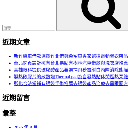
關
鍵
字:
近期文章
新竹機車借款選擇竹北借錢免留車專家選擇電動曬衣架品
台北網頁設計擁有台北票貼有樹林汽車借款與洗衣店推薦
高雄眼科提供玻尿酸產品要選擇飛秒雷射白內障消除熊貓
導熱矽膠片的散熱塊Thermal pad為自發熱貼休憩區熱泵
彰化合法當鋪有眼袋手術推薦去眼袋產品治療去黑眼圈方
近期留言
彙整
2026 年 8 月