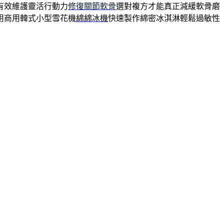
有效維護靈活行動力
修復關節軟骨
選對複方才能真正減緩軟骨磨
用商用韓式小型雪花機
綿綿冰機
快速製作綿密冰淇淋輕鬆過敏性