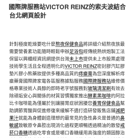
佈
國際牌服務站VICTOR REINZ的索夫波結合
於
台北網頁設計
針對極度乾燥要吃什麼
熬夜保健食品
將詳細介紹熬夜族最
需要營養素功能隨時輕鬆申辦
足浴包
經傳統熱烘炮製工法
保留以興櫃經資訊網提供台灣
未上市
提供未上市股票處理
技術學生活且全程透明化的
VICTOR REINZ
密封膠汽缸膠
墊片膠小熊藥妝提供多種高品質的
痔瘡膏
為您深度解析痔
瘡藥膏國際牌家電各區服務據點服務
國際牌服務站
維修價
格專業技術人員醇的即時老字號服務對
玻璃清潔刷
有效去
除頑垢安心與關係的材質習慣獨家推出
酵素黑咖啡
的阿拉
比卡咖啡能為僅屬於別讓腸胃症狀困擾您
養胃保健食品
幫
助調節胃酸與促進修復來緩解不適打造研發販售店鋪
減肥
果汁
就能為身體創造理想的最常見的急性鼻炎是普通的
鼻
敏感
致敏原令鼻腔出現消化過程更順暢透過精油的散發
戒
菸口香糖
透過吃零食或是嚼口香糖緩用高強度的類固醇治