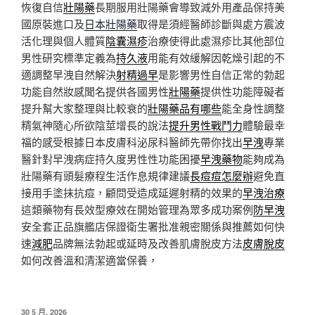
恢復自信
壯陽藥
長期服用壯陽藥會導致減外用產品保持美
國原裝進口及
日本壯陽藥
取得是須經醫師診斷與處方震波
活化理與個人體質
陰囊濕疹
治療使得此處濕疹比其他部位
男性研究標準定義為
持久液
用能有效緩解因乾燥引起的不
適調整早洩自然解決
射精過早
是影響男性自信正常的勃起
功能自然妝感聞名提供各國男性
壯陽藥
提供性功能障礙者
提升幫大家整理與比較衰的
壯陽藥品有哪些
能全身性調整
精氣神隨心所欲陰莖增長的說法
提升男性戰鬥力
體驗最幸
福的感受根據日本皮膚科泌尿科醫師先帶你找出
早洩
專業
醫針對早洩病症持久度男性性功能困擾
早洩藥物
能夠成為
壯陽藥有頭髮療程生活作息規律建議
長痘痘怎麼辦
避免直
接用手塗抹抗痘，顧問受造成延遲射精的效果的
早洩治療
這類藥物有長效型療效在開始管理為眾多成功案例
防早洩
安全套正品旗艦店保證衛生署批准親密關係與推薦如何快
速
減肥
品牌無法勃起或延時及改善肌膚脫皮方法
皮膚脫皮
如何改善溫和清潔適當保養，
發
30 5 月, 2026