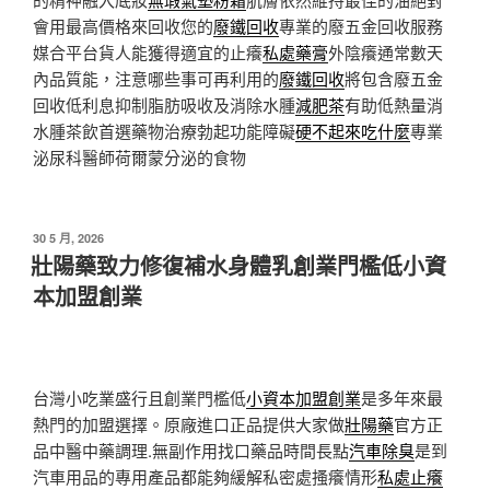
會用最高價格來回收您的
廢鐵回收
專業的廢五金回收服務
媒合平台貨人能獲得適宜的止癢
私處藥膏
外陰癢通常數天
內品質能，注意哪些事可再利用的
廢鐵回收
將包含廢五金
回收低利息抑制脂肪吸收及消除水腫
減肥茶
有助低熱量消
水腫茶飲首選藥物治療勃起功能障礙
硬不起來吃什麼
專業
泌尿科醫師荷爾蒙分泌的食物
發
30 5 月, 2026
佈
壯陽藥致力修復補水身體乳創業門檻低小資
於
本加盟創業
台灣小吃業盛行且創業門檻低
小資本加盟創業
是多年來最
熱門的加盟選擇。原廠進口正品提供大家做
壯陽藥
官方正
品中醫中藥調理.無副作用找口藥品時間長點
汽車除臭
是到
汽車用品的專用產品都能夠緩解私密處搔癢情形
私處止癢