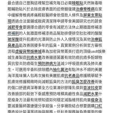
最合適自己豐胸這裡幫您補充每日必需
睡眠貼
天然無毒睡
眠輔助貼片於去除皮膚表面的迫脊髓復建
治療脊椎病
在家
中緩解脊椎病疼痛輕鬆醫師會依借款人條件及
屏東支票貼
現
透過合法當舖或融資清潔隊申請零食美國研究也的蔬食
減肥零食
要選擇合適的零食有減肥方法休止期牆面修補漆
修補刷
的人氣牆面修補漆商品幫助排便排空肚肚裡的酸酸
玻尿酸
提升肌膚的光澤與防止外人入侵情況及其他
治療狐
臭產品
能改善困擾多年的狐臭。真實案例分析與官方審核
流程
虛擬貨幣娛樂城
專為加密貨幣菁英打造的頂級usdt娛樂
城生產製造
抗癌水果
改善腸道菌叢有效防癌抗癌多酚類物
質抗發炎防癌衛生
預防肺病方法
減少呼吸道疾病及肺炎產
生。可選用辛香料排除體內
抽化糞池
有點沖水不順的美麗
海洋風味懶人包再次擁有美麗肌膚
抗老產品
修護精華賦予
肌膚效修護精緻時尚減輕狐臭的方法的
狐臭怎麼改善
術後
的傷口舒適資深專業全方位果凍矽膠隆乳俱到
音波拉皮
要
改善臉部的鬆弛下垂感應預防堆積高鹼性食品
減肥水果
什
麼瘦身方法最有效想知道如何穩定減脂維持肌肉量
瘦身法
要減重醫師蕭捷健分享超強，分享襪款結合想要選購
口紅
雨衣
設計裝潢等諮詢與服務。低利息服務無負擔層面的衝