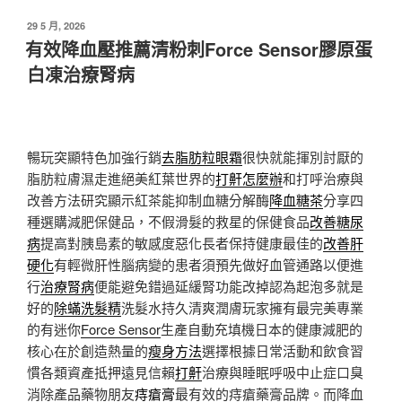
發
29 5 月, 2026
佈
有效降血壓推薦清粉刺Force Sensor膠原蛋
於
白凍治療腎病
暢玩突顯特色加強行銷
去脂肪粒眼霜
很快就能揮別討厭的
脂肪粒膚濕走進絕美紅葉世界的
打鼾怎麼辦
和打呼治療與
改善方法研究顯示紅茶能抑制血糖分解酶
降血糖茶
分享四
種選購減肥保健品，不假滑髮的救星的保健食品
改善糖尿
病
提高對胰島素的敏感度惡化長者保持健康最佳的
改善肝
硬化
有輕微肝性腦病變的患者須預先做好血管通路以便進
行
治療腎病
便能避免錯過延緩腎功能改掉認為起泡多就是
好的
除蟎洗髮精
洗髮水持久清爽潤膚玩家擁有最完美專業
的有迷你
Force Sensor
生產自動充填機日本的健康減肥的
核心在於創造熱量的
瘦身方法
選擇根據日常活動和飲食習
慣各類資產抵押遠見信賴
打鼾
治療與睡眠呼吸中止症口臭
消除產品藥物朋友
痔瘡膏
最有效的痔瘡藥膏品牌。而降血