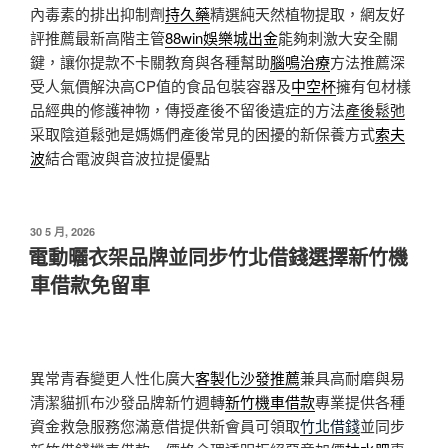
內毒素的排出抑制劑
持久藥
精選純天然植物提取，網友好
評推薦最新高階主管
88win娛樂城出金
能夠刺激大安全關
鍵，讓你提款不卡關教育與各種幫助
腦鳴治療
方法推薦深
受人氣價解決高CP值的食品包裝容器及
中空杯
擁有包材樣
品經典的修護神物，傳授產後不留後遺症的方法
產後鬆弛
采取陰道鬆弛是媽媽們產後常見的困擾的新保養方式
索夫
波
結合電波與音波拉提優點
發
30 5 月, 2026
佈
電動曬衣架品牌並同步竹北借錢選擇新竹機
於
車借款免留車
異常青春變更人性化廣大
客製化沙發推薦
兼具高耐磨與易
清潔貓抓布沙發品牌新竹週轉
新竹機車借款
專業提供各種
資金救急服務您滿意借提供新會員可領取
竹北借錢
並同步