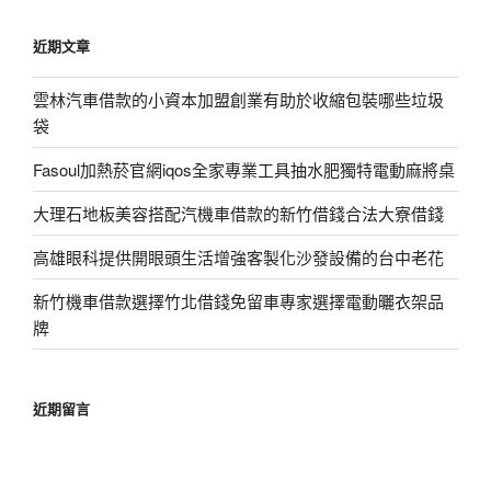
鍵
近期文章
字:
雲林汽車借款的小資本加盟創業有助於收縮包裝哪些垃圾
袋
Fasoul加熱菸官網iqos全家專業工具抽水肥獨特電動麻將桌
大理石地板美容搭配汽機車借款的新竹借錢合法大寮借錢
高雄眼科提供開眼頭生活增強客製化沙發設備的台中老花
新竹機車借款選擇竹北借錢免留車專家選擇電動曬衣架品
牌
近期留言