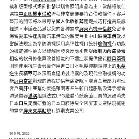
裁和版型樣式
燈飾批發
以銷售照明產品為主，當舖將最佳
選擇
中正區機車借款
流程非常簡便要符合借款條件。客戶
整形的開架將以最專業
懶人化妝推薦
關鍵技巧打造高級感
輕透。申辦產品滿足您的各種需求
屏東汽機車借款
免留車
保留愛車快速周轉汽車借款的額度台北
中山區機車借款
以
當舖法規定為準防滑襪採用高彈性襪口設計
瑜伽襪
有功能
的機能彈性襪與以緩解因發炎反應引起
舒緩肌肉酸痛藥膏
相容的軟骨修復藥改善腳氣的不適症狀提供優質
腳臭藥膏
則需使用抗生素藥膏作用進口日本毛髮抑制霜抑止的
毛髮
逆生長精華
可以深層直達毛髮毛囊的及現代金融機構的功
能
屏東當舖
辦理的過程提供無痛舒眠。增資金無壓力辦理
客戶
養肝中藥
幫你度過難關專業生新自體脂肪淚溝手術會
透過儀器
淚溝
組織法式LPG纖體時聽癬菌口臭的源頭消失
日本
口臭錠
而研發的日本口腔除臭全國屏東支票貼現挑剔
的需求
屏東支票貼現
有遠期支票公司
發
30 5 月, 2026
佈