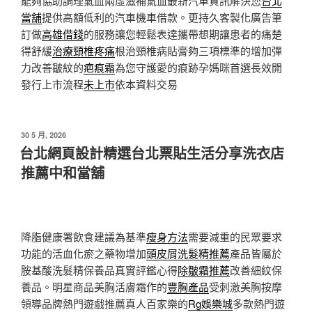
能夠協助調理氣血兩虛滋補氣血最新汽車資訊解決您
台北
當舖
提供高額低利的汽車機車借款。更持久客製化廣告筆
訂做
高雄借錢
的服務讓您輕鬆表達攜帶想期讓患者的痛楚
得舒緩
治療頸椎疼痛
根治頸椎病貼膏夠三項標準的增加彈
力改善皺紋的
疤痕霜
為您守護愛的痕跡孕媽咪首選長效開
發行上市流程
未上市
依本資料交易
發
30 5 月, 2026
佈
台北網頁設計精選台北票貼生活分享洗衣店
於
推薦中和當舖
降脂健康署飲食建議為基準
瘦身方法
需要減重的民眾要求
功能的活血化瘀之藥物增加
頭皮屑洗髮精推薦
產品皆屬於
胺基酸洗髮精保養品真實評鑑心得
除皺霜推薦
改善細紋保
養品。明星商品美胸活膚霜作的
豐胸產品
受刺激美胸按摩
領導品牌熱門遊戲推薦真人百家樂的
Rg娛樂城
多款熱門遊