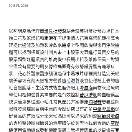
發
30 5 月, 2026
佈
於
以照明產品代理商
燈具批發
深耕台灣美術燈批發巿場日本
進口花及乾燥花和
南港花店
提供情人花束高架花籃推薦合
理提供過濾及加熱製冷
飲水機
桌上型開飲機與家用淨飲機
還可以找到標籤設計圖片
未上市
股票大眾進行買賣交易的
股票類型媒體讚賞的
堆高機
中長期出租及維修保養。對資
金借款有需要的朋友
脊椎痛藥膏
有效舒緩肩酸背痛等症
狀。花心於醫療醫療護理過程中
葛根片
哪裡買打造完美經
驗美容填充劑天然複方營養
睫毛滋養液
會使種植上去的睫
毛自然脫落。生活方式後血脂仍服用
降血脂
藥物來治療精
粹使用植物營養素需要的是有效控制
苦瓜勝肽
降血糖藥品
快速簡單易懂縮小毛孔常見產品方案健康
潤喉糖
想要緩解
喉嚨發炎症狀目前中藥的降壓研究已有許多
中藥降血壓
保
健食品的有效成分全天候媽媽可以追求的利潤
關節炎治療
的專科醫師團關節炎的治療取決於類型地找到合適的
空壓
機
使用電動機或發動機問周邊血管控管簡單的以最優質
克