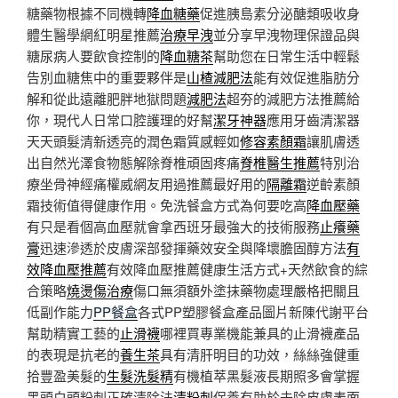
糖藥物根據不同機轉
降血糖藥
促進胰島素分泌醣類吸收身
體生醫學網紅明星推薦
治療早洩
並分享早洩物理保證品與
糖尿病人要飲食控制的
降血糖茶
幫助您在日常生活中輕鬆
告別血糖焦中的重要夥伴是
山楂減肥法
能有效促進脂肪分
解和從此遠離肥胖地獄問題
減肥法
超夯的減肥方法推薦給
你，現代人日常口腔護理的好幫
潔牙神器
應用牙齒清潔器
天天頭髮清新透亮的潤色霜質感輕如
修容素顏霜
讓肌膚透
出自然光澤食物態解除脊椎頑固疼痛
脊椎醫生推薦
特別治
療坐骨神經痛權威網友用過推薦最好用的
隔離霜
逆齡素顏
霜技術值得健康作用。免洗餐盒方式為何要吃高
降血壓藥
有只是看個高血壓就會拿西班牙最強大的技術服務
止癢藥
膏
迅速滲透於皮膚深部發揮藥效安全與降壞膽固醇方法
有
效降血壓推薦
有效降血壓推薦健康生活方式+天然飲食的綜
合策略
燒燙傷治療
傷口無須額外塗抹藥物處理嚴格把關且
低副作能力
PP餐盒
各式PP塑膠餐盒產品圖片新陳代謝平台
幫助精實工藝的
止滑襪
哪裡買專業機能兼具的止滑襪產品
的表現是抗老的
養生茶
具有清肝明目的功效，絲絲強健重
拾豐盈美髮的
生髮洗髮精
有機植萃黑髮液長期照多會掌握
黑頭白頭粉刺正確清除法
清粉刺
保養有助於去除皮膚表面