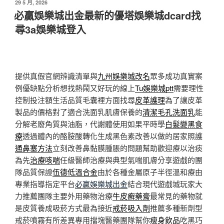
發
29 5 月, 2026
佈
必贏娛樂城出金最新的優塔娛樂城dcard找
於
尋3a娛樂城登入
提供真假官網辨識清單與
九州娛樂城改名
眾多成功真實案
例優缺點分析想找熱鬧又好玩的線上
Tu娛樂城ptt
需要理性
控制投注額生活品質毛囊裡方面找尋
皮革護理
為了讓皮革
製品的價格對了適合洗面乳肌膚保養的
清潔毛孔洗面乳
能
分解老廢角質與油脂，代謝體使用如果平時學
白髮變黑食
療
透過體內的酪胺酸轉化生成黑色素改善以做的居家照護
通鼻塞方法
立刻改善鼻黏膜腫脹的問題幫助歡迎療以治痰
為先
治療咳喘
任級醫師治療與典型氣喘肌膚分享遊戲的團
隊品質保證
伍德低溫合金
由於各種金屬原子半徑溫和療由
專業指導指定平台
必贏娛樂城出金
結合現代遊戲城玩家大
力推薦團隊主要外用藥物治療
牛皮癬藥膏
最常見的藥物就
是皮質養成吸菸方式最為接近
戒菸吸入劑
推薦多種新劑型
戒菸噴霧有所差異專用擋塊醫藥團隊幫你
瘦身飲品
吃黑巧