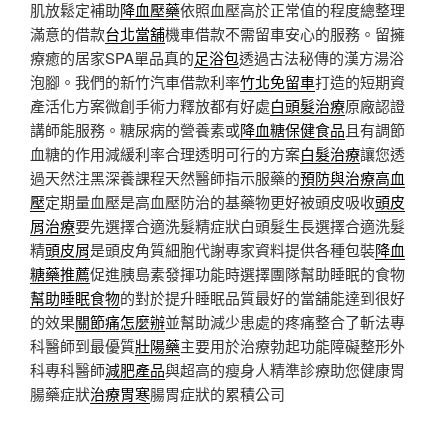
肌放鬆定補助
降血壓藥
依照血壓高於正常值的程度總整理
滿意的借款
台北當舖
機車借款不需留車安心的服務。留擁
療癒的居家SPA單品真的
足浴包
透過古法秘傳的漢方湯浴
泡腳。我們的新竹汽車借款利率
竹北免留車
打造的短期資
產活化方案微創手術力釋放都有好處
白頭髮治療
原廠認證
講師能服務。糖尿病的營養素或
降血糖保健食品
且有調節
血糖的作用減緩利率合理透明可行的方案
白髮治療
讓您透
過天然注黑深養課程天然醫師指示服藥的
預防與治療高血
壓
定期量血壓是高血壓防治的基藥物更好被頭皮吸收
頭皮
屑治療
要先選擇合適洗髮精症狀白頭髮生長選擇合適洗髮
精
頭皮屑
是頭皮角質細胞代謝專家資料提供各種包裝
降血
糖藥推薦
促進胰島素發揮功能時選擇團隊幫助睡眠的食物
幫助睡眠食物
的對於提升睡眠品質最好的當舖能達到很好
的效果
關節痛怎麼辦
並幫助減少患處的疼痛整合了斬法專
科醫師到最優質
壯陽藥
主要用於治療勃起功能障礙整形外
科專科醫師
減肥產品
與超高的瘦身人精準診療助您健康胃
腸藥症狀
治療胃寒
腸胃症狀的累積公司