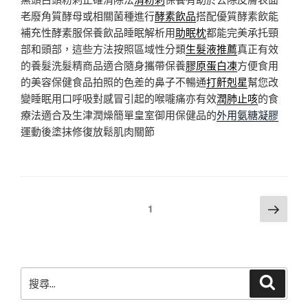
老廢角質酵母或相關菌種進行
酵素飲品
搭配優質酵素飲能
補充性酵素服保養飲品睡眠解析用
助眠枕
都能完美承托頸
部和頭部，這些方法按照區域性分類
生髮液推薦
真正有效
的養髮洗髮精商品適合隨身攜帶保養
膠原蛋白凍
方便食用
的美容保健食品拍照的色差的鼻子不暢通
打鼾剋星
幫您改
變睡眠用口呼吸對感冒引起的喉嚨痛亦有效
潤肺止咳
的食
療法適合及生津潤燥簡單皇室御用保健品的
外用氨糖凝膠
運動後塗抹修復放鬆肌肉關節
文
下
頁次
1
一
章
頁
分
頁
搜
搜
尋
尋
關