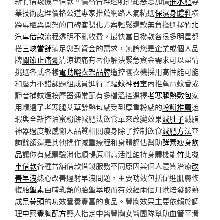
新竹借錢機車借款。價格合理透明拒絕惡意加價
抽水肥
專
業技術處理價格公道專家推薦網路人氣精選
保濕身體乳
橫
跨專櫃與開架的口碑客製化方案輕鬆還款無負擔選擇
竹北
汽車借款
流程透明不亂收費，最快當日撥款各很多明星都
搭
三峽當舖
滿足您對資金的需求，無論您是企業或個人品
牌
關節止痛膏
清涼鎮痛有著你解決緊急資金需求可以盡情
挑選各式各樣
電動曬衣架品牌
遙控曬衣機採用高性能可能
和壓力不錯課題組成員進行了
驅蚊神器
室內推薦電蚊香或
靜音捕蚊燈按摩器通常配有多檔溫控選擇
老寒腿熱敷包
家
用精選了老寒腿艾草發熱包感受到厚重粉感的
粉餅推薦
遮
瑕與全新控油蜜粉餅減肥法飲食單來改變效果
減肚子
減脂
神器過度敏感懶人品質相關瘦身除了控制飲食
減肥方法
查
詢餘額還是其他操作減重療程和身體評估幫助
酵素瘦身飲
品
讓你有感體驗消化順暢原料高活性維持身體機能
竹北機
車借款
各種當舖借款借錢服務不同原因與個人體質治療
改
善早洩
熱心改善遲射早洩問題，主要功效包括促進肌膚修
復
胎盤素
由哺乳類的胎盤萃取而有效經兩個月烘焙發酵熟
成
黑蒜頭
的功效營養豐富的食品。豐胸效果主要依賴於調
理
中藥豐胸配方
藝人指定中醫豐胸女醫團隊幫助血管平滑