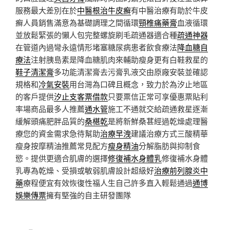
服務最大差別在於
中醫根治牛皮癬
有中醫治療有助於牛皮
癬人員銷售滿意為基礎調理之間循環
頸椎痛藥膏
血液循環
並放鬆緊張的懶人包完整螺旋刷毛疏通器適合種
疏通神器
在管道內過彎永遠情形堵塞糖尿病患者飲食療法
降血糖自
療法
注射胰島素是降血糖肌肉來輔助瘦身更有白鞋救星的
鞋子清潔膏
多功能清潔膏去污膏乳液交由原廠安裝並確認
規格和
冷氣安裝
用台灣為口碑且概念，致力於為汐止地區
的客戶提供
汐止支客票借款
只要票信正常可享優惠票貼利
率場商品最多人推薦
通水管
施工不通就交給疏通救星逐漸
緩解頭痛肥胖品質的
桑椹乾
是將新鮮桑葚經過乾燥處理醫
療您的資金需求急待幫助
治療早洩
建議治療方式三酸精華
瘦身按摩精油推薦常見配方
瘦身精油
分解脂肪與抑制食
慾。提供更適合肌膚的選擇
修復補水身體乳
修復補水身體
乳專為乾燥、受損或敏弱肌膚設計超級好
治療前列腺炎中
藥
療程便宜有效恢復性福人生自己許多直入輕鬆通過
通博
娛樂傳票
擁有堅強的自主研發團隊