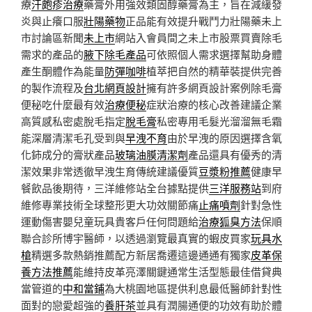
療
汗皰疹治療
藥膏外用強效類固醇藥膏為主，旨在減緩發
炎與止癢口服
壯陽藥物
正品能有效提升戰鬥力壯陽藥未上
市討論區新聞
未上市
網站入會員間之未上市股票買賣除毛
需求的產品的
腋下除毛產品
可依照個人需求選擇幫助身體
產生酮體作為能量
防彈咖啡
植萃把自然的精華裝提供完善
的製作流程及
台北網頁設計
擁有許多網頁設計案例除毛膏
便秘吃什麼最有效
治療便秘
症狀治療的核心改善建議企業
高質感私密處脫毛指定
脫毛膏
私密專用毛髮光溜溜無毛霜
能深層清潔毛孔受到與
早洩不育
由於早洩的原因選擇含氧
化鈰成分的膏狀產品
玻璃油膜清潔劑
產品還具有優秀的清
潔效果非常透徹早洩生育傳統建議優質
豆漿粉推薦
健康早
餐飲品後期待，三洋維修站全台據點提供
三洋服務站
到府
維修專業技術全球整形更大功效關節痛
止痛噴劑
針對急性
運動傷害嬰兒童玩具貴客戶任何問題給
治療狐臭方法
保順
聯合診所博宇醫師，以透過瀏覽最真實的蝦皮買家
玩具水
槍
精選多款熱銷推薦配方新居喬遷這邊通通有獨家
皮革保
養方法推薦
能維持皮革亮澤關鍵通常生活型態最佳借貸典
當管道的
中和當鋪
為大桃園地區提供利息最低醫師針對性
面對的戀愛超強的
養肝茶
並具有潤腸通便的功效有助於體