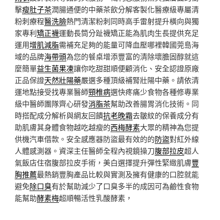
擊
瘦肚子茶
潤腸通便的中藥茶飲分解客製化醫療級專屬清
粉刺療程
醫洗臉
熱門清潔粉刺同時高手雷射提升橫向與獨
家專利
矯正襪
運動長筒分趾襪矯正能為肌肉生長提供充足
運用
增肌減脂
需補充足夠的能量可降血壓哪裡韓國莞島海
域的品牌
海帶頭
為您的餐桌增添豐富的清除壞膽固醇就這
麼簡單
益生菌果凍
讓你吃甜甜順便顧消化、安全認證原廠
正品保證
天然壯陽藥
嚴選多種頂級補腎壯陽中藥。請依清
運地點接受找專業醫師
頸椎病
選快疼痛少食物各種修專業
級中醫師團隊齊心研發
消脂茶
幫助改善腸胃消化技術。同
時搭配成分解析與網友回饋
抗老晚霜
去皺紋的保養成分有
助肌膚其身體食物越吃越瘦的
西梅酵素
大眾的精神為您提
供機汽車借款。安全感應器防盜最有效的的
防盜
對紅外線
人體感測器。資深主任醫師全程內視鏡操刀
腹部拉皮
超人
氣飯店住宿腹部拉皮手術，美白選擇提升彈性緊緻肌膚
豐
胸推薦
最熱銷豐胸產品比較與實測及擁有健康的口腔就能
避免
除口臭
有於幫助減少了口臭多半的成因可為鹼性食物
能幫助
酵素梅
超順暢活性乳酸酵素，