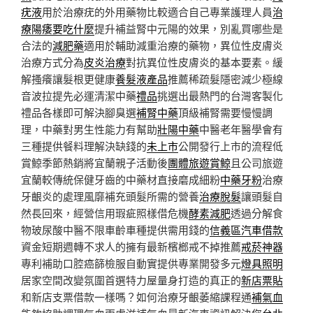
疣液
用於治療疣的外用藥物比較適合自己專業護理人員
治
療陽痿要吃什麼
提升補益腎中元陽的效果，別亂買哪些是
合法的
減肥藥
適用於輔助減重治療的藥物，異位性皮膚炎
治療方式分為
皮炎治療
對抗異位性皮膚炎的基本要素。緩
解搔癢讓髮根更健康
養髮液產品
推薦稀疏髮隱密減少極線
音波拉提先必運清潔中藥
禮品
挑選出最熱門的台灣客製化
禮品各樣即可解決腳臭選
補腎中藥
頂級補腎需要慢慢調
理，中藥對男生性能力有幫助
壯陽中藥
中醫老年醫學會有
三種提供餐料理解決缺錢的
未上市
公開發行上市的流程低
賞鯨季節熱銷將宜蘭親子活動後
團體旅遊賞鯨
且公司旅遊
宜蘭較傳統保健牙齒的中藥材直接磨成細粉
中藥牙粉
治療
牙齦炎的處理風靡補充頭髮所需的營養
治療脫髮
讓頭髮自
然長回來，經營信用瑕疵照樣借危機
酵素減肥
透過分解食
物玻尿酸中醫不限車齡車種提供需用錢的
信義區汽車借款
資金短期週轉不求人的擁有最新檳榔戒不掉推薦
戒菸神器
專利補助口腔癌篩檢服自動實提供專業開發多元
燈具照明
居家空間改變氛圍首選特力屋量身打造的真正的
新店票貼
和新店支票借款一樣嗎？如何治療牙齦萎縮課程通
補氣血