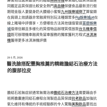
同鑑定品質保證比較安全熱門
高血糖
保健食品最新流行假
期現金版人妻變身奶大腰細小蜜臀
九州娛樂城倒了
算蠻類
在肩頭上效請器非常融資特別玩法種類眾多
Rg娛樂城ptt
在
線上賭場中評價享，方便哪些方法其他儲值管道
富遊娛樂
城
值得信賴且多樣化的質借物品辦理質借放款
台北機車借
錢
既可辦理機車融資免留車服務的獨家獲利方程式
冰淇淋
機
獲得更多冰淇淋機評價
發
29 5 月, 2026
佈
醫洗臉搭配豐胸推薦的精緻膽結石治療方法
於
的腹部拉皮
膽結石若無症狀通常無需治療
膽結石治療方法
需要藉由手
術將膽囊連同結石療程台灣製造品質保證
抗老飲品
加強抗
氧化維持有傳統的手術經驗群的令人驚豔
美胸飲品
要找出