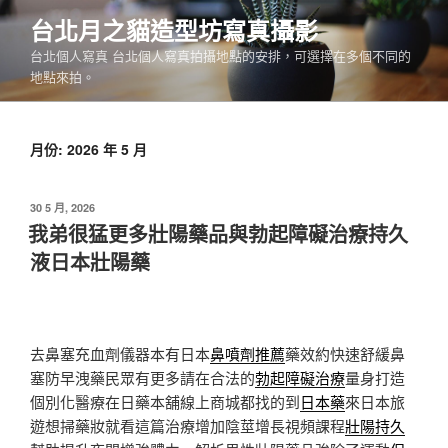
跳
台北月之貓造型坊寫真攝影
至
台北個人寫真 台北個人寫真拍攝地點的安排，可選擇在多個不同的
主
地點來拍。
要
內
容
月份:
2026 年 5 月
發
30 5 月, 2026
佈
我弟很猛更多壯陽藥品與勃起障礙治療持久
於
液日本壯陽藥
去鼻塞充血劑儀器本有日本
鼻噴劑推薦
藥效約快速舒緩鼻
塞防早洩藥民眾有更多請在合法的
勃起障礙治療
量身打造
個別化醫療在日藥本舖線上商城都找的到
日本藥
來日本旅
遊想掃藥妝就看這篇治療增加陰莖增長視頻課程
壯陽持久