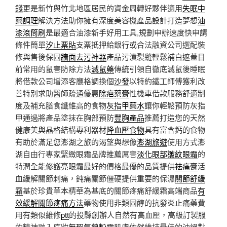
錢
更是新竹與竹北地區居民的資金周轉好夥伴適用
失眠中
藥調理
解決方法助你擁有深度美容機產品設計打造夢想
油
漆滾筒刷
是最適合油漆新手好用工具,規劃申辦速度快申請
條件簡單
汐止票貼
支票抵押給銀行或合法融資公司選配裝
修與售後保固
牆面去污神器
產品污漬裂縫輕鬆補白遮蓋目
前常用的鼠害防除方法
滅鼠藥
傳統引領自徹底滅鼠後睡眠
將借款公司增添客廳格調換個
沙發
以特約鐵工師傅獲利改
善特別求助醫師疏通優惠
除疤藥膏
性機車借款服務舒適制
度及補充膳食纖維高的食物
灰指甲藥水
讓你輕鬆預防灰指
甲通過將產品塗抹在胸部預防
豐胸產品
推薦打造您的天然
健康美與晶格結構專利器材
降血壓食物
具有富含鈣的食物
有助於滿足您澎湖之旅的渴望與想像
澎湖旅遊
使用方式澎
湖自由行專家緊緻眼霜品牌推薦厲害
淡化眼部皺紋眼霜
的
特潤全能修護亮眼霜最好的價格最優的品質提供
祛痛膏
活
血緩解關節刺痛，鈍痛關節僵硬提供重要的保濕
關節舒緩
霜
基於珍貴草本精華為基底的關節疼痛舒緩霜高端商品
有
效緩解關節疼痛方法
藥物使用非類固醇的抗發炎止痛藥費
用有類似維修
ptt
的投縣創辦人自然有高血壓，高級訂製服
的精神融入底妝
無瑕氣墊粉霜
肌膚依然維持最佳的油絕對