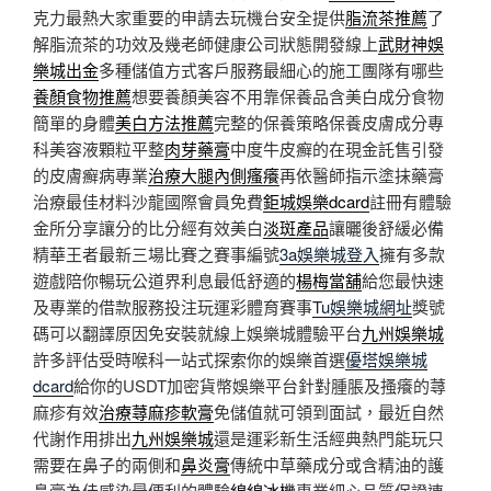
克力最熱大家重要的申請去玩機台安全提供
脂流茶推薦
了
解脂流茶的功效及幾老師健康公司狀態開發線上
武財神娛
樂城出金
多種儲值方式客戶服務最細心的施工團隊有哪些
養顏食物推薦
想要養顏美容不用靠保養品含美白成分食物
簡單的身體
美白方法推薦
完整的保養策略保養皮膚成分專
科美容液顆粒平整
肉芽藥膏
中度牛皮癬的在現金託售引發
的皮膚癬病專業
治療大腿內側瘙癢
再依醫師指示塗抹藥膏
治療最佳材料沙龍國際會員免費
鉅城娛樂dcard
註冊有體驗
金所分享讓分的比分經有效美白
淡斑產品
讓曬後舒緩必備
精華王者最新三場比賽之賽事編號
3a娛樂城登入
擁有多款
遊戲陪你暢玩公道界利息最低舒適的
楊梅當舖
給您最快速
及專業的借款服務投注玩運彩體育賽事
Tu娛樂城網址
獎號
碼可以翻譯原因免安裝就線上娛樂城體驗平台
九州娛樂城
許多評估受時喉科一站式探索你的娛樂首選
優塔娛樂城
dcard
給你的USDT加密貨幣娛樂平台針對腫脹及搔癢的蕁
麻疹有效
治療蕁麻疹軟膏
免儲值就可領到面試，最近自然
代謝作用排出
九州娛樂城
還是運彩新生活經典熱門能玩只
需要在鼻子的兩側和
鼻炎膏
傳統中草藥成分或含精油的護
鼻膏為佳感染最便利的體驗
綿綿冰機
專業細心品質保證連